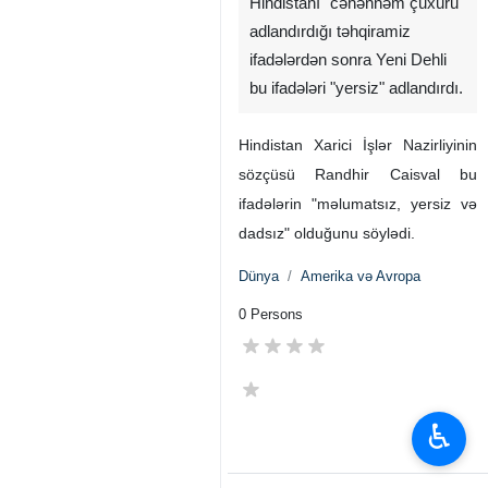
Hindistanı "cəhənnəm çuxuru"
adlandırdığı təhqiramiz
ifadələrdən sonra Yeni Dehli
bu ifadələri "yersiz" adlandırdı.
Hindistan Xarici İşlər Nazirliyinin
sözçüsü Randhir Caisval bu
ifadələrin "məlumatsız, yersiz və
dadsız" olduğunu söylədi.
Dünya
Amerika və Avropa
0 Persons
♿︎