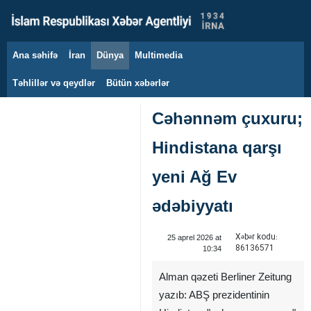
Ana səhifə
İran
Dünya
Multimedia
8 avqust 2026
Təhlillər və qeydlər
Bütün xəbərlər
Cəhənnəm çuxuru;
Hindistana qarşı
yeni Ağ Ev
ədəbiyyatı
Xəbər kodu:
25 aprel 2026 at
86136571
10:34
Alman qəzeti Berliner Zeitung
yazıb: ABŞ prezidentinin