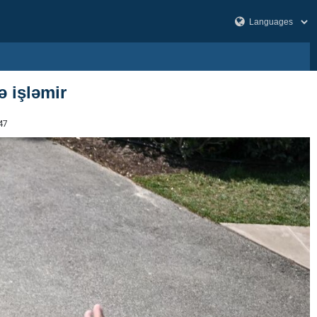
ə işləmir
47