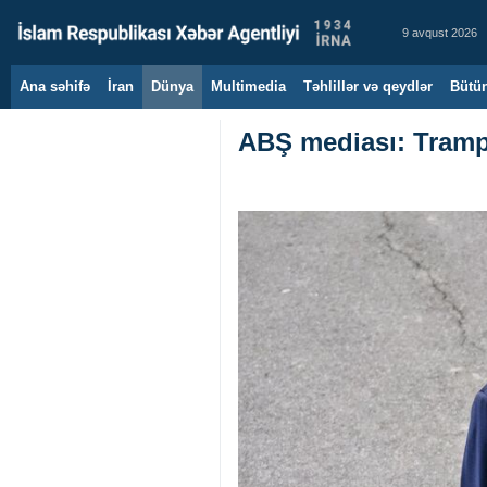
9 avqust 2026
Ana səhifə
İran
Dünya
Multimedia
Təhlillər və qeydlər
Bütün
ABŞ mediası: Trampı