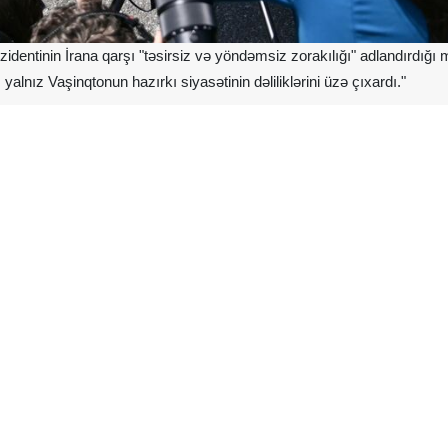
entinin İrana qarşı "təsirsiz və yöndəmsiz zorakılığı" adlandırdığı
i, yalnız Vaşinqtonun hazırkı siyasətinin dəliliklərini üzə çıxardı."
asında heç bir aydın və ya etibarlı strategiya olmayan səs-küylü təhd
uğursuz olmasa da, ən azı çox natamam olub.