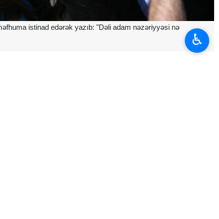
 məfhuma istinad edərək yazıb: "Dəli adam nəzəriyyəsi nə
♿︎
idlər deməkdir. Və nəzəriyyənin nisbətən innovativ (!) istifadəsinə