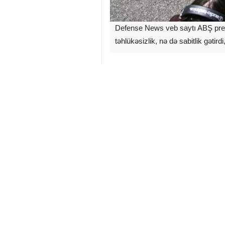
Defense News veb saytı ABŞ prezid
təhlükəsizlik, nə də sabitlik gətird
Praktikada bu yanaşma çox vaxt arx
baxmayaraq, onun tarixi, tamamilə 
Dünya
Amerika və Avropa
0 Persons