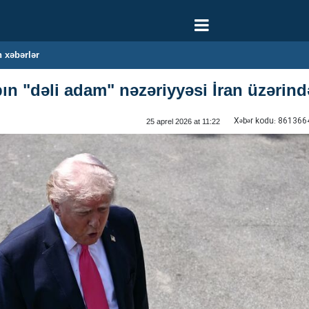
 xəbərlər
n "dəli adam" nəzəriyyəsi İran üzərind
Xəbər kodu:
861366
25 aprel 2026 at 11:22