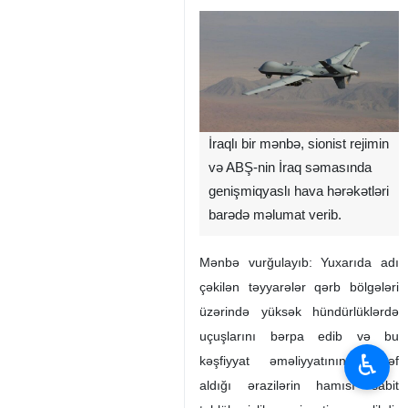
İraqlı bir mənbə, sionist rejimin
və ABŞ-nin İraq səmasında
genişmiqyaslı hava hərəkətləri
barədə məlumat verib.
Mənbə vurğulayıb: Yuxarıda adı
çəkilən təyyarələr qərb bölgələri
üzərində yüksək hündürlüklərdə
uçuşlarını bərpa edib və bu
♿︎
kəşfiyyat əməliyyatının hədəf
aldığı ərazilərin hamısı sabit