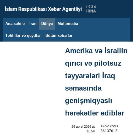
Ana səhifə
İran
Dünya
Multimedia
9 avqust 2026
Təhlillər və qeydlər
Bütün xəbərlər
Amerika və İsrailin
qırıcı və pilotsuz
təyyarələri İraq
səmasında
genişmiqyaslı
hərəkətlər ediblər
Xəbər kodu:
26 aprel 2026 at
86137612
10:59