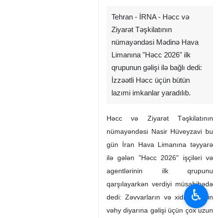
Tehran - İRNA - Həcc və
Ziyarət Təşkilatının
nümayəndəsi Mədinə Hava
Limanına "Həcc 2026" ilk
qrupunun gəlişi ilə bağlı dedi:
İzzəətli Həcc üçün bütün
lazımi imkanlar yaradılıb.
Həcc və Ziyarət Təşkilatının
♿︎
nümayəndəsi Nasir Hüveyzavi bu
gün İran Hava Limanına təyyarə