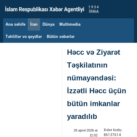
Ana səhifə
İran
Dünya
Multimedia
6 avqust 2026
Təhlillər və qeydlər
Bütün xəbərlər
Həcc və Ziyarət
Təşkilatının
nümayəndəsi:
İzzətli Həcc üçün
bütün imkanlar
yaradılıb
Xəbər kodu:
26 aprel 2026 at
86137614
11:02