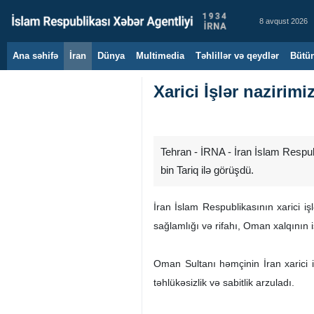
8 avqust 2026
Ana səhifə
İran
Dünya
Multimedia
Təhlillər və qeydlər
Bütün
Xarici İşlər nazirim