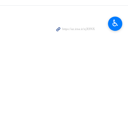
♿︎
nü Məsqətdəki Əl-Bərəkə Əl-Əmir Sarayında Oman Sultanı Heysəm
dentinin salamlarını Heysəm bin Tariqə çatdırdı və Uca Tanrıdan onun
 etdi və ona cansağlığı və uğurlar, dost İran xalqı üçün isə davamlı
son qoymaq səylərini müzakirə etdilər.
yıl Bəqai və İran səfiri Musa Fərhəngin iştirakı ilə keçirilən görüşdə
 fonunda bölgədə dialoqa əsaslanan səyləri dəstəkləmək və təhlükəsizlik