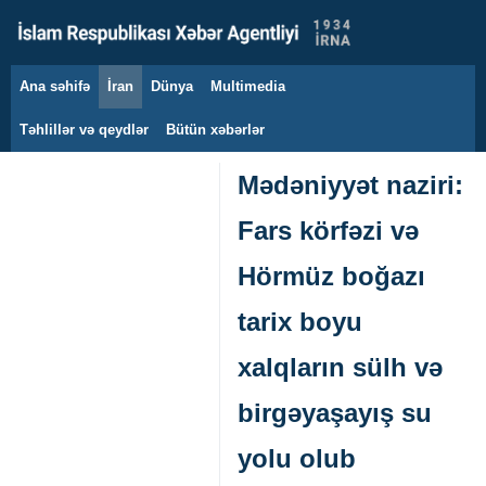
Ana səhifə
İran
Dünya
Multimedia
7 avqust 2026
Təhlillər və qeydlər
Bütün xəbərlər
Mədəniyyət naziri:
Fars körfəzi və
Hörmüz boğazı
tarix boyu
xalqların sülh və
birgəyaşayış su
yolu olub