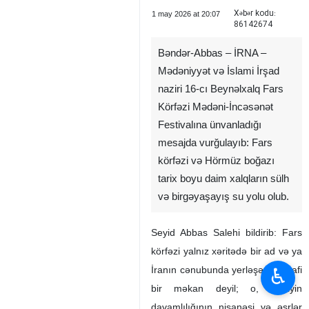
Xəbər kodu:
1 may 2026 at 20:07
86142674
Bəndər-Abbas – İRNA –
Mədəniyyət və İslami İrşad
naziri 16-cı Beynəlxalq Fars
Körfəzi Mədəni-İncəsənət
Festivalına ünvanladığı
mesajda vurğulayıb: Fars
körfəzi və Hörmüz boğazı
tarix boyu daim xalqların sülh
və birgəyaşayış su yolu olub.
Seyid Abbas Salehi bildirib: Fars
körfəzi yalnız xəritədə bir ad və ya
♿︎
İranın cənubunda yerləşən coğrafi
bir məkan deyil; o, kimliyin
davamlılığının nişanəsi və əsrlər