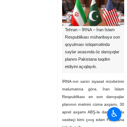
Tehran – İRNA – İran İslam
Respublikası müharibəyə son
qoyulması istiqamətində
səylər əsasında öz danışıqlar
planını Pakistana təqdim
etdiyini açıqlayıb.
İRNA-nın xarici siyasət müxbirinin
məlumatına görə, İran İslam
Respublikası ən son danışıqlar
planının mətnini cümə axşamı, 30
♿︎
aprel axşamı ABŞ-lə danışıqlarda
vasitəçi kimi çıxış edən Pakistana