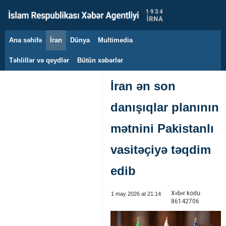
Ana səhifə
İran
Dünya
Multimedia
9 avqust 2026
Təhlillər və qeydlər
Bütün xəbərlər
İran ən son
danışıqlar planının
mətnini Pakistanlı
vasitəçiyə təqdim
edib
Xəbər kodu:
1 may 2026 at 21:14
86142706