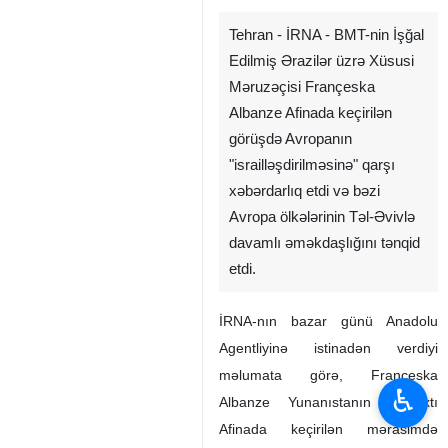
Tehran - İRNA - BMT-nin İşğal
Edilmiş Ərazilər üzrə Xüsusi
Məruzəçisi Françeska
Albanze Afinada keçirilən
görüşdə Avropanın
"israilləşdirilməsinə" qarşı
xəbərdarlıq etdi və bəzi
Avropa ölkələrinin Təl-Əvivlə
davamlı əməkdaşlığını tənqid
etdi.
İRNA-nın bazar günü Anadolu
Agentliyinə istinadən verdiyi
məlumata görə, Françeska
♿︎
Albanze Yunanıstanın paytaxtı
Afinada keçirilən mərasimdə