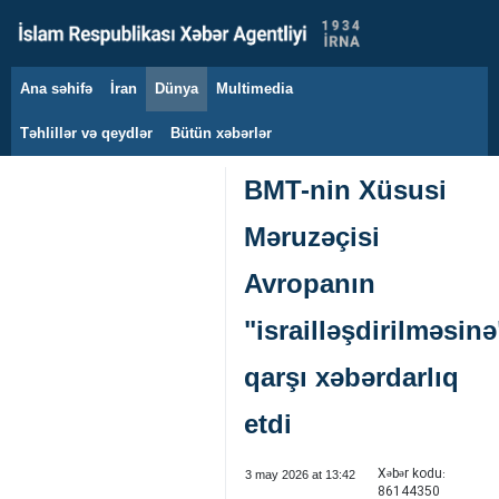
Ana səhifə
İran
Dünya
Multimedia
6 avqust 2026
Təhlillər və qeydlər
Bütün xəbərlər
BMT-nin Xüsusi
Məruzəçisi
Avropanın
"israilləşdirilməsinə
qarşı xəbərdarlıq
etdi
Xəbər kodu:
3 may 2026 at 13:42
86144350