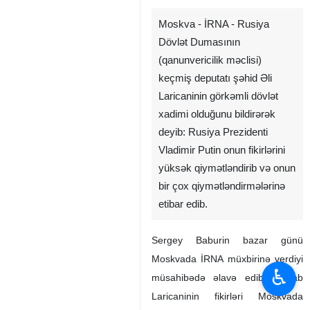
Moskva - İRNA - Rusiya
Dövlət Dumasının
(qanunvericilik məclisi)
keçmiş deputatı şəhid Əli
Laricaninin görkəmli dövlət
xadimi olduğunu bildirərək
deyib: Rusiya Prezidenti
Vladimir Putin onun fikirlərini
yüksək qiymətləndirib və onun
bir çox qiymətləndirmələrinə
etibar edib.
Sergey Baburin bazar günü
Moskvada İRNA müxbirinə verdiyi
♿︎
müsahibədə əlavə edib: Cənab
Laricaninin fikirləri Moskvada