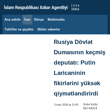
Ana səhifə
İran
Dünya
Multimedia
9 avqust 2026
Təhlillər və qeydlər
Bütün xəbərlər
Rusiya Dövlət
Dumasının keçmiş
deputatı: Putin
Laricaninin
fikirlərini yüksək
qiymətləndirirdi
Xəbər kodu:
3 may 2026 at 13:45
86144354