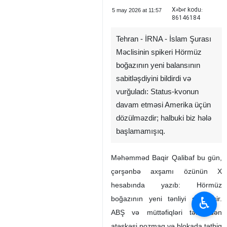
Xəbər kodu:
5 may 2026 at 11:57
86146184
Tehran - İRNA - İslam Şurası
Məclisinin spikeri Hörmüz
boğazının yeni balansının
sabitləşdiyini bildirdi və
vurğuladı: Status-kvonun
davam etməsi Amerika üçün
dözülməzdir; halbuki biz hələ
başlamamışıq.
Məhəmməd Baqir Qalibaf bu gün,
çərşənbə axşamı özünün X
hesabında yazıb: Hörmüz
♿︎
boğazının yeni tənliyi sabitləşir.
ABŞ və müttəfiqləri tərəfindən
atəşkəsi pozmaq və blokada tətbiq