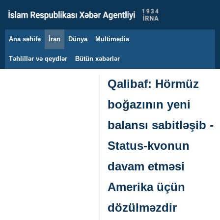
Ana səhifə
İran
Dünya
Multimedia
6 avqust 2026
Təhlillər və qeydlər
Bütün xəbərlər
Qalibaf: Hörmüz
boğazının yeni
balansı sabitləşib -
Status-kvonun
davam etməsi
Amerika üçün
dözülməzdir