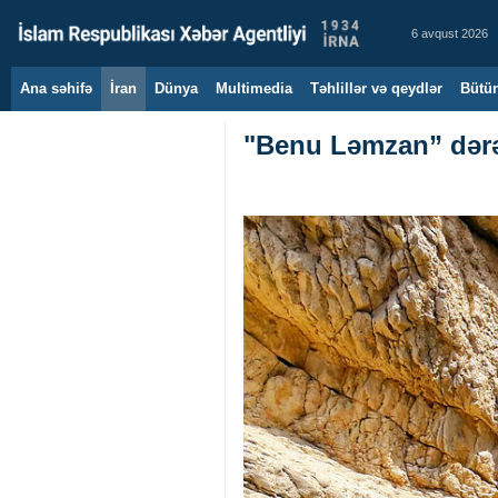
6 avqust 2026
Ana səhifə
İran
Dünya
Multimedia
Təhlillər və qeydlər
Bütün
"Benu Ləmzan” dərəs