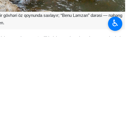
bir gövhəri öz qoynunda saxlayır; “Benu Ləmzan” dərəsi — nəhəng
♿︎
en.
nin toxunulmamış gözəlliklərinin rəmzi sayılır və Ləmzan şəhərindən