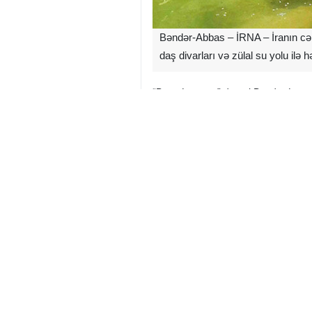
Bəndər-Abbas – İRNA – İranın cən
daş divarları və zülal su yolu ilə
“Benu Ləmzan” dərəsi Bəndər Lengə 
təxminən 5 kilometr, Bəstəkdən isə