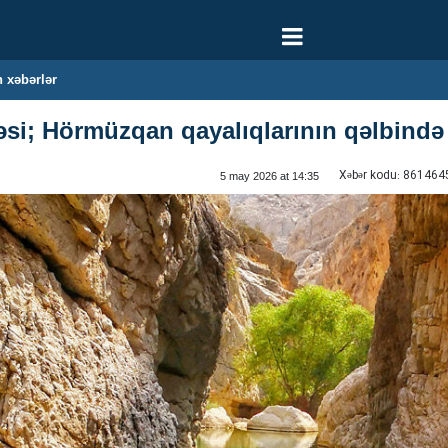
 xəbərlər
i; Hörmüzqan qayalıqlarının qəlbində 
Xəbər kodu:
861464
5 may 2026 at 14:35