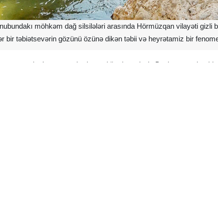
ubundakı möhkəm dağ silsilələri arasında Hörmüzqan vilayəti gizli 
 hər bir təbiətsevərin gözünü özünə dikən təbii və heyrətamiz bir fenom
rayonunda, Ləmzan şəhəri yaxınlığında yerləşir. Bu dərə cənub təbiəti
 90 kilometr şərqdə, Hörmüzqanın cənub dağlarının qoynunda yerləşib.