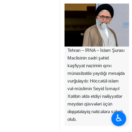
Tehran – İRNA – İslam Şurası
Məclisinin sədri şəhid
kəşfiyyat nazirinin qırxı
münasibətilə yaydığı mesajda
vurğulayıb: Höccətül-islam
vəl-müslimin Seyid İsmayıl
Xətibin əldə etdiyi nailiyyətlər
meydan qüvvələri üçün
diqqətəlayiq nəticələrə səbəb
♿︎
olub.