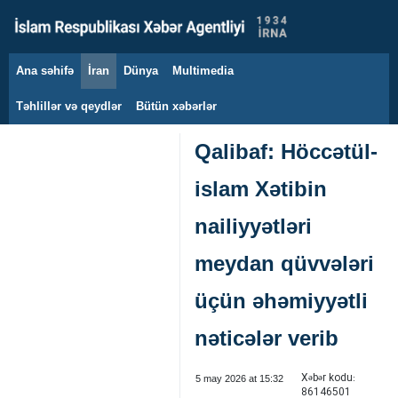
Ana səhifə
İran
Dünya
Multimedia
7 avqust 2026
Təhlillər və qeydlər
Bütün xəbərlər
Qalibaf: Höccətül-
islam Xətibin
nailiyyətləri
meydan qüvvələri
üçün əhəmiyyətli
nəticələr verib
Xəbər kodu:
5 may 2026 at 15:32
86146501