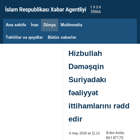
Ana səhifə
İran
Dünya
Multimedia
9 avqust 2026
Təhlillər və qeydlər
Bütün xəbərlər
Hizbullah
Dəməşqin
Suriyadakı
fəaliyyət
ittihamlarını rədd
edir
Xəbər kodu:
6 may 2026 at 11:13
86147170