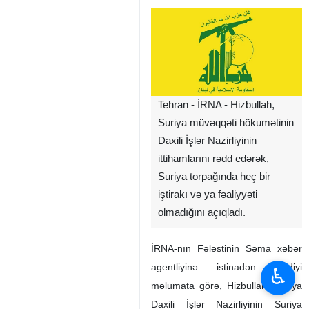
Tehran - İRNA - Hizbullah,
Suriya müvəqqəti hökumətinin
Daxili İşlər Nazirliyinin
ittihamlarını rədd edərək,
Suriya torpağında heç bir
iştirakı və ya fəaliyyəti
olmadığını açıqladı.
İRNA-nın Fələstinin Səma xəbər
agentliyinə istinadən verdiyi
♿︎
məlumata görə, Hizbullah, Suriya
Daxili İşlər Nazirliyinin Suriya