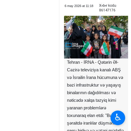
Xəbər kodu:
6 may 2026 at 11:18
86147176
Tehran - İRNA - Qətərin Əl-
Cəzirə televiziya kanalı ABŞ
və İsrailin İrana hücumuna və
bəzi infrastruktur və yaşayış
binalarının dağıdılması və
nəticədə xalqa təzyiq kimi
yaranan problemlərə
♿︎
toxunaraq elan etdi: "Bu çətin
şəraitdə iranlılar düşmənə
qarşı birliyə və vətəni müdafiə