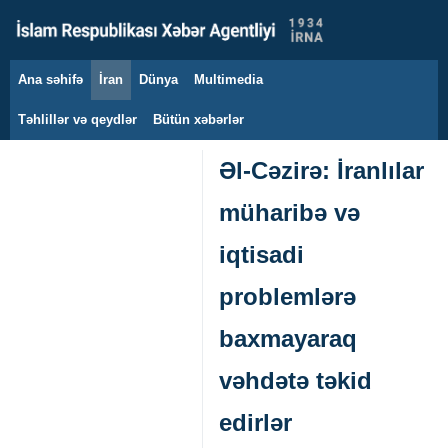
Ana səhifə
İran
Dünya
Multimedia
9 avqust 2026
Təhlillər və qeydlər
Bütün xəbərlər
Əl-Cəzirə: İranlılar
müharibə və
iqtisadi
problemlərə
baxmayaraq
vəhdətə təkid
edirlər