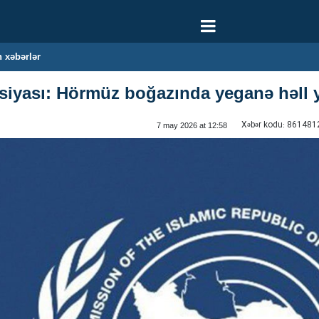
 xəbərlər
ssiyası: Hörmüz boğazında yeganə həll
Xəbər kodu:
861481
7 may 2026 at 12:58