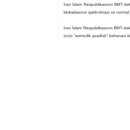
İran İslam Respublikasının BMT-dək
blokadasının qaldırılması və normal 
İran İslam Respublikasının BMT-dəki
üçün "gəmiçilik azadlığı" bəhanəsi i
İran
Siyasi
0 Persons
Sizin rəyiniz