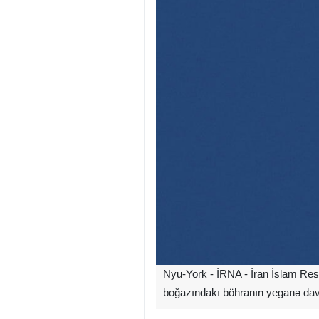
Nyu-York - İRNA - İran İslam Res
boğazındakı böhranın yeganə dava