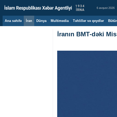
6 avqust 2026
Ana səhifə
İran
Dünya
Multimedia
Təhlillər və qeydlər
Bütün
İranın BMT-dəki Mi