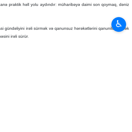
ganə praktik həll yolu aydındır: müharibəyə daimi son qoymaq, dəniz
♿︎
si gündəliyini irəli sürmək və qanunsuz hərəkətlərini qanuniləşdirmək
ini irəli sürür.