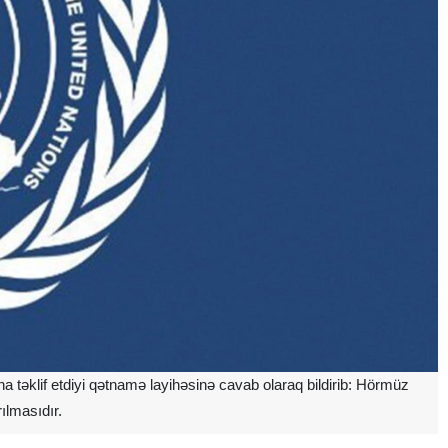
təklif etdiyi qətnamə layihəsinə cavab olaraq bildirib: Hörmüz
ılmasıdır.