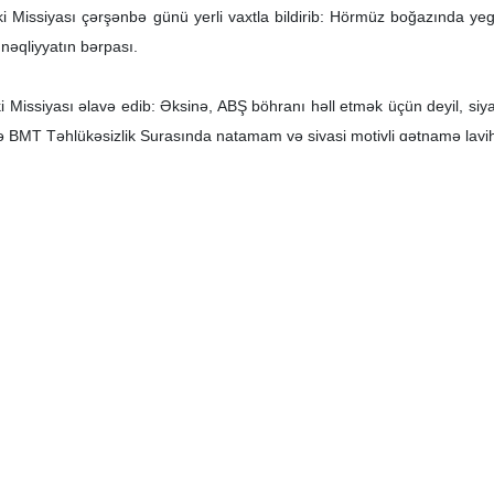
i Missiyası çərşənbə günü yerli vaxtla bildirib: Hörmüz boğazında ye
nəqliyyatın bərpası.
 Missiyası əlavə edib: Əksinə, ABŞ böhranı həll etmək üçün deyil, siya
lə BMT Təhlükəsizlik Şurasında natamam və siyasi motivli qətnamə layihəs