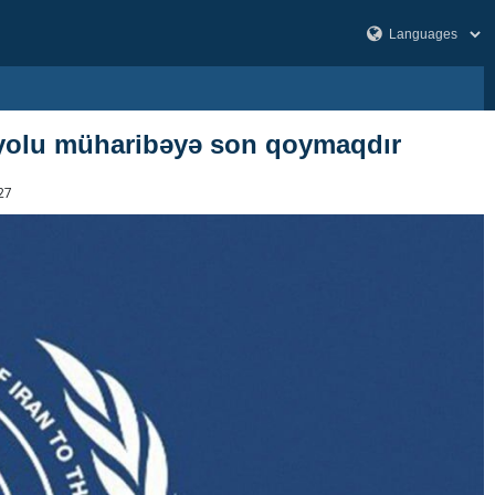
 yolu müharibəyə son qoymaqdır
27