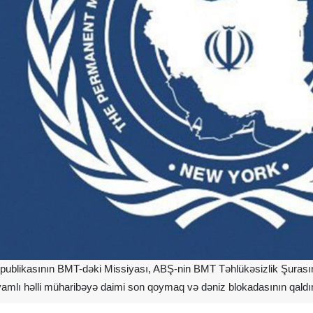
publikasının BMT-dəki Missiyası, ABŞ-nin BMT Təhlükəsizlik Şurasına 
mlı həlli müharibəyə daimi son qoymaq və dəniz blokadasının qaldır