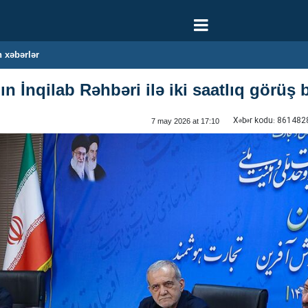
 xəbərlər
n İnqilab Rəhbəri ilə iki saatlıq görüş 
Xəbər kodu:
861482
7 may 2026 at 17:10