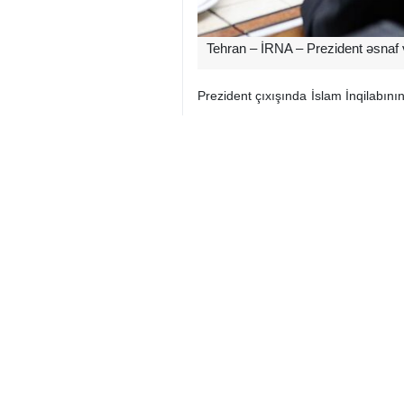
Tehran – İRNA – Prezident əsnaf 
Prezident çıxışında İslam İnqilabın
və idarəçilik xüsusiyyətlərini izah edi
Pezeşkian bildirib ki, görüş səmim
məsələ İslam İnqilabının ali Rəhbər
söhbətə əsaslanan bir mühitə çevirm
Prezident ölkənin idarəçilik səviyyə
əxlaqi davranış, təvazö və xalq ruhi
yaxın olmaq, məsələləri və probleml
Pezeşkian həmçinin İslam sistemində 
cavabdehlik və xalqa xidmət yüküdür
O əlavə edib: “Ali Rəhbər də bu görü