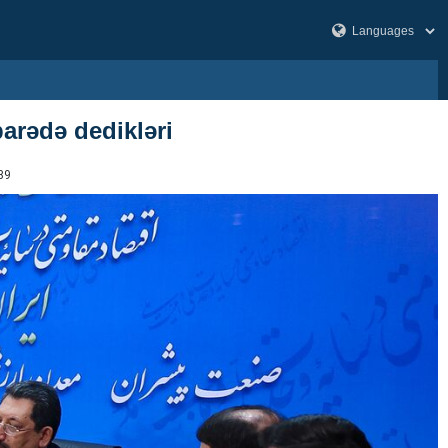
barədə dedikləri
89