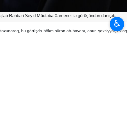
qilab Rəhbəri Seyid Müctəba Xamenei ilə görüşündən danışıb.
♿︎
nə toxunaraq, bu görüşdə hökm sürən ab-havanı, onun şəxsiyyət, əxlaq
b. O deyib: “Bu görüşdə mənim üçün hər şeydən daha çox diqqət çəkən
; bu yanaşma dialoq mühitini etimad, aramlıq, həmrəylik və vasitəsiz
xunaraq deyib: “Ölkənin ən ali məqamı məsul şəxslər və insanlarla belə
inzibati sistemi üçün də nümunəyə çevrilə bilər; məsuliyyətlilik, xalqa
əhbəri də öz həyat tərzi və əməlində buna bağlı idi.”
və icra vəzifəsi imtiyaz və üstünlük deyil, əksinə, daha ağır öhdəlik,
əmiyyət arasında fərq yaratmaq üçün vasitəyə çevirməməlidir.”
ət və qarşılıqlı hörmətə əsaslanan bir ruhiyyə. Bu da dialoq mühitinin