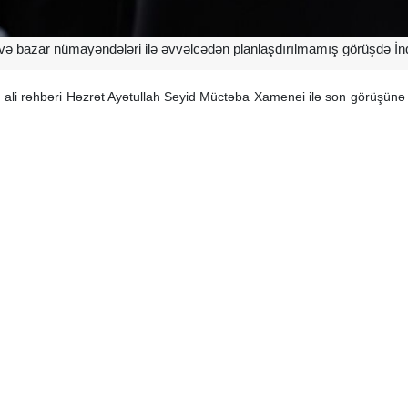
və bazar nümayəndələri ilə əvvəlcədən planlaşdırılmamış görüşdə İn
ın ali rəhbəri Həzrət Ayətullah Seyid Müctəba Xamenei ilə son görüşü
b.
i şəraitdə keçirilib və danışıqlar təxminən iki saat yarım davam edi
inin davranış tərzi, baxışı, təvazökar və dərin səmimi yanaşması idi
işdi.”
lərində birlik, etimad və həmrəyliyin gücləndirilməsinin zəruriliyinə to
yyəsi ilə üz-üzə gəldikdə, bu rəftar təbii şəkildə ölkənin idarəçilik və 
əri həqiqətən dinləməyə əsaslanan bir nümunə. Şəhid və böyük İnqilab R
məsuliyyət anlayışına dair baxışını izah edərək vurğulayıb: “Məsuliyyət 
. Heç bir məsul şəxs öz mövqeyini xalqdan uzaqlaşmaq və ya özü ilə c
şdə məhz belə bir ruhiyyə ilə söhbət edirdi; sadəlik, təvazö, səmimiyy