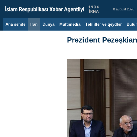
8 avqust 2026
Ana səhifə
İran
Dünya
Multimedia
Təhlillər və qeydlər
Bütün
Prezident Pezeşkianı