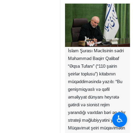
İslam Şurası Məclisinin sədri
Məhəmməd Baqirr Qalibaf
“Əqsa Tufanı” (“110 şairin
şeirlər toplusu”) kitabının
müqəddiməsində yazıb: “Bu
genişmiqyaslı və qəfil
əməliyyat dünyanı heyrətə
gətirdi və sionist rejim
yarandığı vaxtdan bəri ən ağır
♿︎
strateji məğlubiyyətini yaşayır.
Müqavimət şeiri müqavimətin