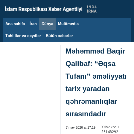
Ana səhifə
İran
Dünya
Multimedia
8 avqust 2026
Təhlillər və qeydlər
Bütün xəbərlər
Məhəmməd Baqir
Qalibaf: “Əqsa
Tufanı” əməliyyatı
tarix yaradan
qəhrəmanlıqlar
sırasındadır
Xəbər kodu:
7 may 2026 at 17:19
86148292