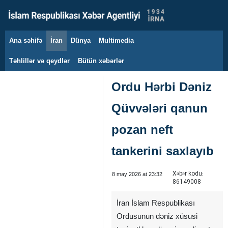
Ana səhifə
İran
Dünya
Multimedia
7 avqust 2026
Təhlillər və qeydlər
Bütün xəbərlər
Ordu Hərbi Dəniz
Qüvvələri qanun
pozan neft
tankerini saxlayıb
Xəbər kodu:
8 may 2026 at 23:32
86149008