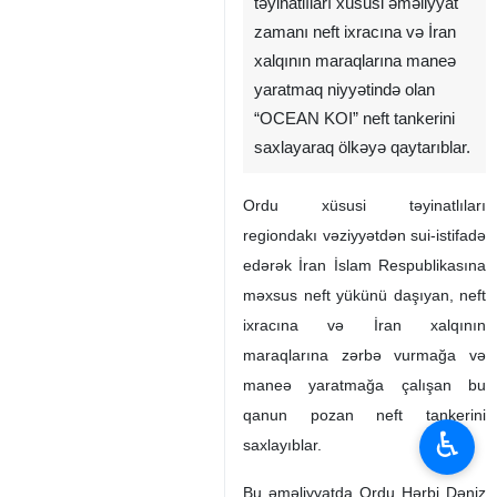
İran İslam Respublikası
Ordusunun dəniz xüsusi
təyinatlıları xüsusi əməliyyat
zamanı neft ixracına və İran
xalqının maraqlarına maneə
yaratmaq niyyətində olan
“OCEAN KOI” neft tankerini
saxlayaraq ölkəyə qaytarıblar.
Ordu xüsusi təyinatlıları
regiondakı vəziyyətdən sui-istifadə
edərək İran İslam Respublikasına
məxsus neft yükünü daşıyan, neft
♿︎
ixracına və İran xalqının
maraqlarına zərbə vurmağa və