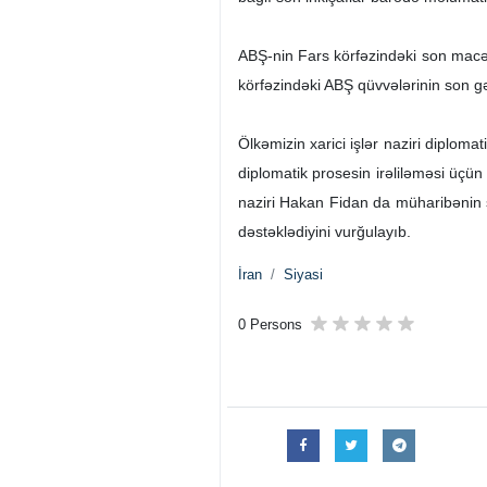
ABŞ-nin Fars körfəzindəki son macər
körfəzindəki ABŞ qüvvələrinin son gər
Ölkəmizin xarici işlər naziri diplom
diplomatik prosesin irəliləməsi üçün
naziri Hakan Fidan da müharibənin s
dəstəklədiyini vurğulayıb.
İran
Siyasi
0 Persons