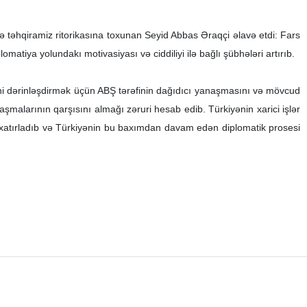
ə təhqiramiz ritorikasına toxunan Seyid Abbas Əraqçi əlavə etdi: Fars
matiya yolundakı motivasiyası və ciddiliyi ilə bağlı şübhələri artırıb.
əsini dərinləşdirmək üçün ABŞ tərəfinin dağıdıcı yanaşmasını və mövcud
şmalarının qarşısını almağı zəruri hesab edib. Türkiyənin xarici işlər
i xatırladıb və Türkiyənin bu baxımdan davam edən diplomatik prosesi