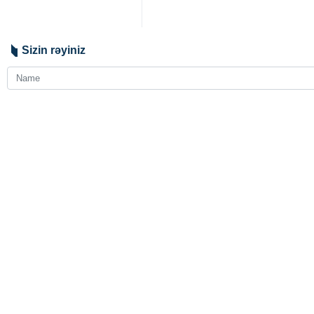
Sizin rəyiniz
Göndər
Seçilmişdir