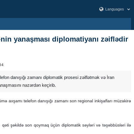
-nin yanaşması diplomatiyanı zəiflədir
94
telefon danışığı zamanı diplomatik prosesi zəiflətmək və İran
 yanaşmasını nəzərdən keçirib.
cümə axşamı telefon danışığı zamanı son regional inkişafları müzakirə
 qəti şəkildə son qoymaq üçün diplomatik səyləri və təşəbbüsləri ilə