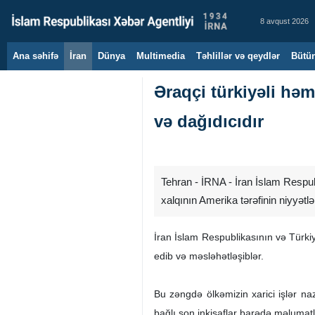
8 avqust 2026
Ana səhifə
İran
Dünya
Multimedia
Təhlillər və qeydlər
Bütün
Əraqçi türkiyəli həm
və dağıdıcıdır
Tehran - İRNA - İran İslam Respubl
xalqının Amerika tərəfinin niyyətl
İran İslam Respublikasının və Türki
edib və məsləhətləşiblər.
Bu zəngdə ölkəmizin xarici işlər na
bağlı son inkişaflar barədə məlumatl