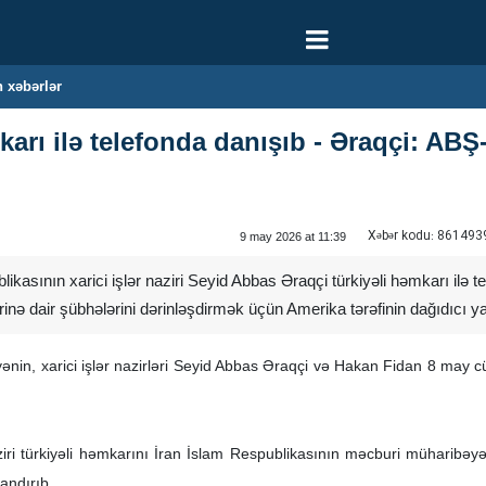
 xəbərlər
karı ilə telefonda danışıb - Əraqçi: ABŞ
Xəbər kodu:
861493
9 may 2026 at 11:39
ikasının xarici işlər naziri Seyid Abbas Əraqçi türkiyəli həmkarı ilə 
ərinə dair şübhələrini dərinləşdirmək üçün Amerika tərəfinin dağıdıcı
yənin, xarici işlər nazirləri Seyid Abbas Əraqçi və Hakan Fidan 8 may 
ziri türkiyəli həmkarını İran İslam Respublikasının məcburi müharibəyə
andırıb.