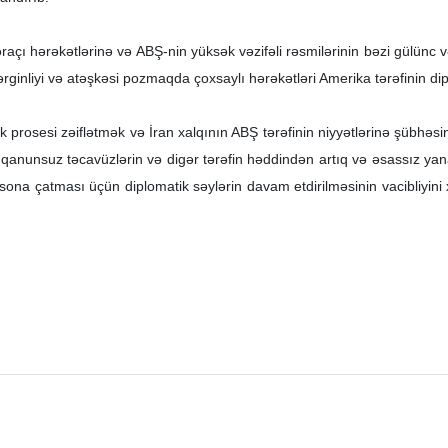
açı hərəkətlərinə və ABŞ-nin yüksək vəzifəli rəsmilərinin bəzi gülünc v
ginliyi və atəşkəsi pozmaqda çoxsaylı hərəkətləri Amerika tərəfinin diplo
atik prosesi zəiflətmək və İran xalqının ABŞ tərəfinin niyyətlərinə şübh
 qanunsuz təcavüzlərin və digər tərəfin həddindən artıq və əsassız yana
ona çatması üçün diplomatik səylərin davam etdirilməsinin vacibliyin