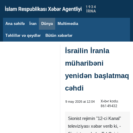
Ana səhifə
İran
Dünya
Multimedia
7 avqust 2026
Təhlillər və qeydlər
Bütün xəbərlər
İsrailin İranla
müharibəni
yenidən başlatmaq
cəhdi
Xəbər kodu:
9 may 2026 at 12:04
86149432
Sionist rejimin "12-ci Kanal"
televiziyası xəbər verib ki, -