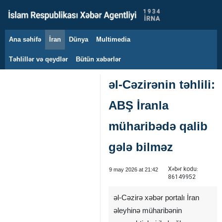
Ana səhifə
İran
Dünya
Multimedia
7 avqust 2026
Təhlillər və qeydlər
Bütün xəbərlər
əl-Cəzirənin təhlili:
ABŞ İranla
müharibədə qalib
gələ bilməz
Xəbər kodu:
9 may 2026 at 21:42
86149952