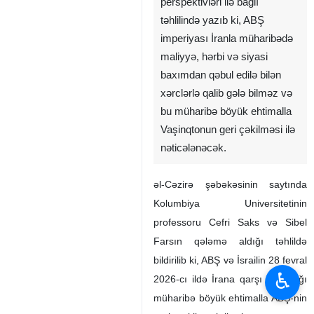
əl-Cəzirə xəbər portalı İran
əleyhinə müharibənin
perspektivləri ilə bağlı
təhlilində yazıb ki, ABŞ
imperiyası İranla müharibədə
maliyyə, hərbi və siyasi
baxımdan qəbul edilə bilən
xərclərlə qalib gələ bilməz və
bu müharibə böyük ehtimalla
Vaşinqtonun geri çəkilməsi ilə
♿︎
nəticələnəcək.
əl-Cəzirə şəbəkəsinin saytında