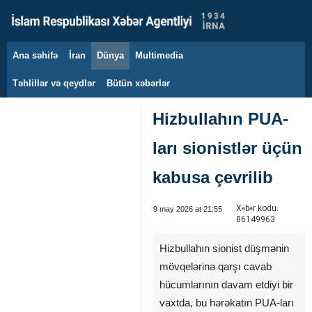
Ana səhifə
İran
Dünya
Multimedia
7 avqust 2026
Təhlillər və qeydlər
Bütün xəbərlər
Hizbullahın PUA-
ları sionistlər üçün
kabusa çevrilib
Xəbər kodu:
9 may 2026 at 21:55
86149963
Hizbullahın sionist düşmənin
mövqelərinə qarşı cavab
hücumlarının davam etdiyi bir
vaxtda, bu hərəkatın PUA-ları