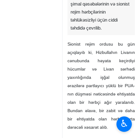
şimal qəsəbələrinin və sionist
rejim hərbçilərinin
təhlükəsizliyi üçün ciddi
təhdidə çevrilib.
Sionist rejim ordusu bu gün
açıqlayıb ki, Hizbullahın Livanın
cənubunda həyata keçirdiyi
hücumlar və Livan sərhədi
yaxınlığında işğal olunmuş
ərazilərə partlayıcı yüklü bir PUA-
nın düşməsi nəticəsində ehtiyatda
olan bir hərbçi ağır yaralanıb.
Bundan əlavə, bir zabit və daha
bir ehtiyatda olan hərbçi orta
♿︎
dərəcəli xəsarət alıb.