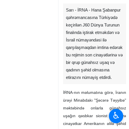
Sarı - İRNA - Hana Şabanpur
qəhrəmancasına Türkiyədə
keçirilən J60 Dünya Turunun
finalında iştirak etməkdən və
İsrail nümayəndəsi ilə
qarşılaşmaqdan imtina edərək
bu rejimin son cinayətlərinə və
bir qrup günahsız uşaq və
qadının şəhid olmasına
etirazını nümayiş etdirdi.
İRNA-nın məlumatına görə, İranın
ürəyi Minabdakı "Şəcərə Təyyibə"
məktəbində onlarla günahsız
♿︎
uşağın qəsbkar sionist rejim və
cinayətkar Amerikanın əlilə şəhid