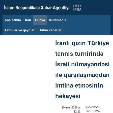
Ana səhifə
İran
Dünya
Multimedia
8 avqust 2026
Təhlillər və qeydlər
Bütün xəbərlər
İranlı qızın Türkiyə
tennis turnirində
İsrail nümayəndəsi
ilə qarşılaşmaqdan
imtina etməsinin
hekayəsi
Xəbər kodu:
10 may 2026 at
86150324
12:21