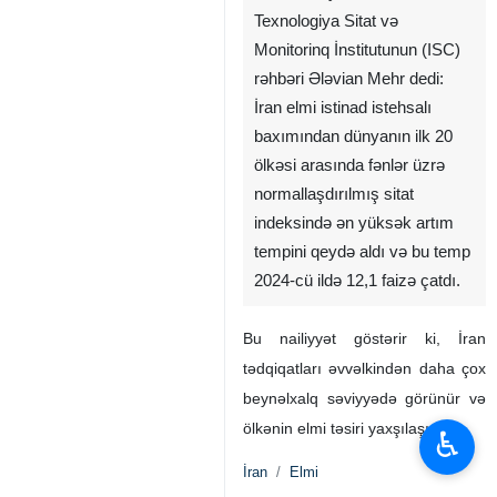
Texnologiya Sitat və
Monitorinq İnstitutunun (ISC)
rəhbəri Ələvian Mehr dedi:
İran elmi istinad istehsalı
baxımından dünyanın ilk 20
ölkəsi arasında fənlər üzrə
normallaşdırılmış sitat
indeksində ən yüksək artım
tempini qeydə aldı və bu temp
2024-cü ildə 12,1 faizə çatdı.
Bu nailiyyət göstərir ki, İran
tədqiqatları əvvəlkindən daha çox
beynəlxalq səviyyədə görünür və
ölkənin elmi təsiri yaxşılaşır.
♿︎
İran
Elmi