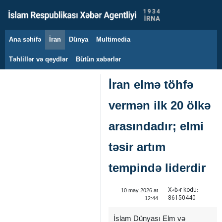
Ana səhifə
İran
Dünya
Multimedia
8 avqust 2026
Təhlillər və qeydlər
Bütün xəbərlər
İran elmə töhfə
vermən ilk 20 ölkə
arasındadır; elmi
təsir artım
tempində liderdir
Xəbər kodu:
10 may 2026 at
86150440
12:44
İslam Dünyası Elm və