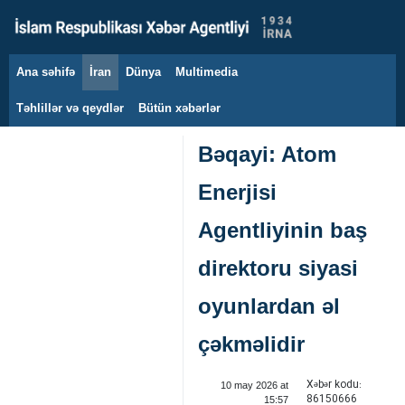
Ana səhifə
İran
Dünya
Multimedia
7 avqust 2026
Təhlillər və qeydlər
Bütün xəbərlər
Bəqayi: Atom
Enerjisi
Agentliyinin baş
direktoru siyasi
oyunlardan əl
çəkməlidir
Xəbər kodu:
10 may 2026 at
86150666
15:57