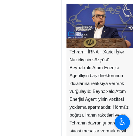
Tehran – İRNA – Xarici İşlər
Nazirliyinin sözçüsü
Beynəlxalq Atom Enerjisi
Agentliyin baş direktorunun
iddialarına reaksiya verərək
vurğulayıb: Beynəlxalq Atom
Enerjisi Agentliyinin vəzifəsi
yoxlama aparmaqdır, Hörmüz
boğazı, İranın raketləri və ya
♿︎
Tehranın davranışı barədə
siyasi mesajlar vermək deyil.