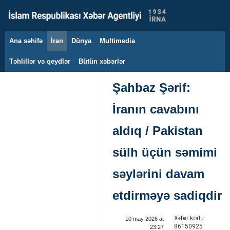
Ana səhifə
İran
Dünya
Multimedia
7 avqust 2026
Təhlillər və qeydlər
Bütün xəbərlər
Şahbaz Şərif:
İranın cavabını
aldıq / Pakistan
sülh üçün səmimi
səylərini davam
etdirməyə sadiqdir
Xəbər kodu:
10 may 2026 at
86150925
23:27