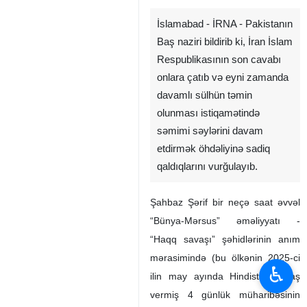
İslamabad - İRNA - Pakistanın
Baş naziri bildirib ki, İran İslam
Respublikasının son cavabı
onlara çatıb və eyni zamanda
davamlı sülhün təmin
olunması istiqamətində
səmimi səylərini davam
etdirmək öhdəliyinə sadiq
qaldıqlarını vurğulayıb.
Şahbaz Şərif bir neçə saat əvvəl
“Bünya-Mərsus” əməliyyatı -
“Haqq savaşı” şəhidlərinin anım
mərasimində (bu ölkənin 2025-ci
♿︎
ilin may ayında Hindistanla baş
vermiş 4 günlük müharibəsinin