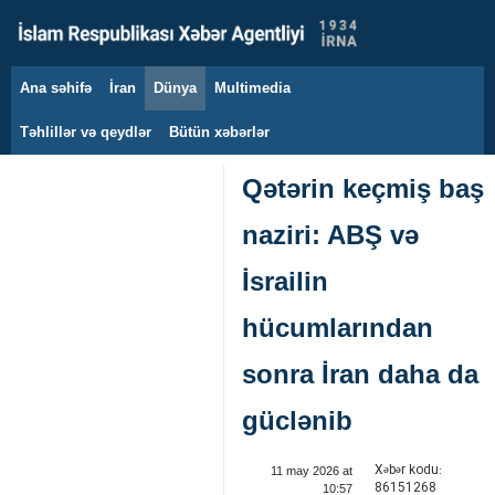
Ana səhifə
İran
Dünya
Multimedia
9 avqust 2026
Təhlillər və qeydlər
Bütün xəbərlər
Qətərin keçmiş baş
naziri: ABŞ və
İsrailin
hücumlarından
sonra İran daha da
güclənib
Xəbər kodu:
11 may 2026 at
86151268
10:57