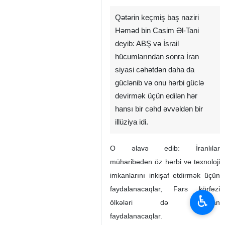
Qətərin keçmiş baş naziri
Həməd bin Casim Əl-Tani
deyib: ABŞ və İsrail
hücumlarından sonra İran
siyasi cəhətdən daha da
güclənib və onu hərbi güclə
devirmək üçün edilən hər
hansı bir cəhd əvvəldən bir
illüziya idi.
O əlavə edib: İranlılar
müharibədən öz hərbi və texnoloji
imkanlarını inkişaf etdirmək üçün
faydalanacaqlar, Fars körfəzi
♿︎
ölkələri də bundan
faydalanacaqlar.