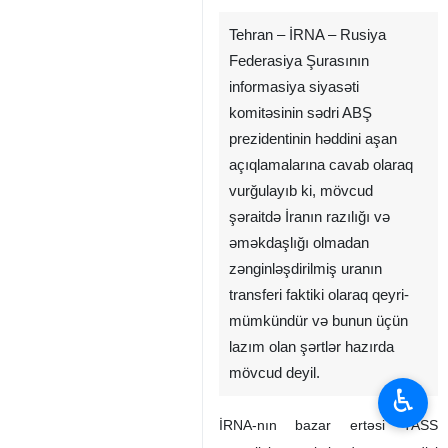
Tehran – İRNA – Rusiya
Federasiya Şurasının
informasiya siyasəti
komitəsinin sədri ABŞ
prezidentinin həddini aşan
açıqlamalarına cavab olaraq
vurğulayıb ki, mövcud
şəraitdə İranın razılığı və
əməkdaşlığı olmadan
zənginləşdirilmiş uranın
transferi faktiki olaraq qeyri-
mümkündür və bunun üçün
lazım olan şərtlər hazırda
mövcud deyil.
♿︎
İRNA-nın bazar ertəsi TASS