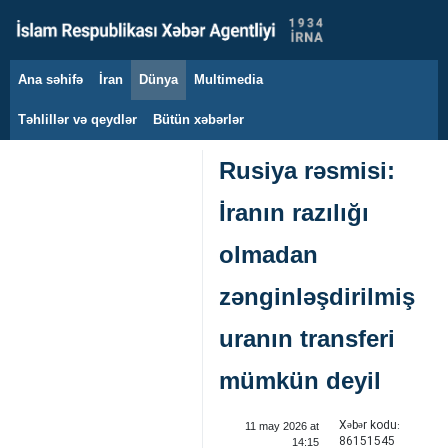
Ana səhifə
İran
Dünya
Multimedia
8 avqust 2026
Təhlillər və qeydlər
Bütün xəbərlər
Rusiya rəsmisi:
İranın razılığı
olmadan
zənginləşdirilmiş
uranın transferi
mümkün deyil
Xəbər kodu:
11 may 2026 at
86151545
14:15