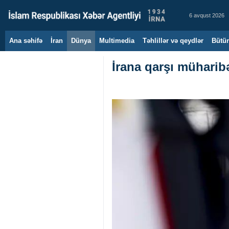
6 avqust 2026
Ana səhifə
İran
Dünya
Multimedia
Təhlillər və qeydlər
Bütün
İrana qarşı müharibə