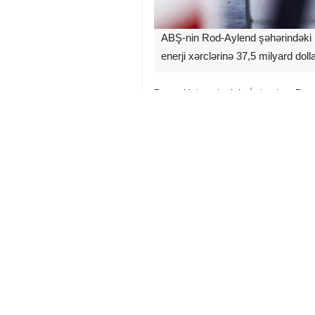
ABŞ-nin Rod-Aylend şəhərindəki Br
enerji xərclərinə 37,5 milyard dol
Braun Universitetinin İctimai və Bey
xərcləri monitoru" sayğacı, müharibən
Dünya
Amerika və Avropa
0 Persons