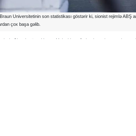
aun Universitetinin son statistikası göstərir ki, sionist rejimlə ABŞ 
lardan çox başa gəlib.
nəlxalq Əlaqələr üzrə Vatson Məktəbi tərəfindən işə salınan və bu xərcl
in 28 fevraldan bəri amerikalıların enerji xərclərini 37,5 milyard dollard