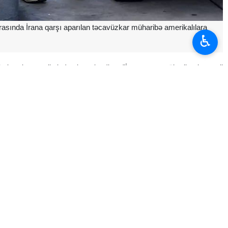
arasında İrana qarşı aparılan təcavüzkar müharibə amerikalılara
♿︎
əri real vaxt rejimində qiymətləndirən "İrana qarşı müharibənin enerji
an çox artırdığını göstərir.