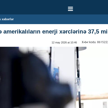
 xəbərlər
 amerikalıların enerji xərclərinə 37,5 mi
Xəbər kodu:
861522
12 may 2026 at 10:46