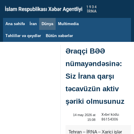
Ana səhifə
İran
Dünya
Multimedia
9 avqust 2026
Təhlillər və qeydlər
Bütün xəbərlər
Əraqçi BƏƏ
nümayəndəsinə:
Siz İrana qarşı
təcavüzün aktiv
şəriki olmusunuz
Xəbər kodu:
14 may 2026 at
86154306
15:08
Tehran – İRNA – Xarici işlər