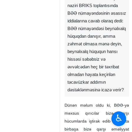
naziri BRIKS toplantısında
BƏƏ nümayəndəsinin əsassız
iddialarına cavab olaraq dedi:
BƏƏ nümayəndəsi beynəlxalq
hüquqdan danışır, amma
zəhmət olmasa mənə deyin,
beynəlxalq hüququn hansı
hissəsi səbəbsiz və
əvvəlcədən heç bir təxribat
olmadan həyata keçirilən
təcavüzkar addımın
dəstəklənməsinə icazə verir?
Dünən məlum oldu ki, BƏƏ-yə
məxsus qırıcılar bizə qarşı
♿︎
hücumlarda iştirak edib və hətta
birbaşa bizə qarşı əməliyyat