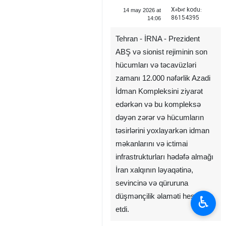
Xəbər kodu:
14 may 2026 at
86154395
14:06
Tehran - İRNA - Prezident
ABŞ və sionist rejiminin son
hücumları və təcavüzləri
zamanı 12.000 nəfərlik Azadi
İdman Kompleksini ziyarət
edərkən və bu kompleksə
dəyən zərər və hücumların
təsirlərini yoxlayarkən idman
məkanlarını və ictimai
infrastrukturları hədəfə almağı
İran xalqının ləyaqətinə,
sevincinə və qüruruna
düşmənçilik əlaməti hesab
♿︎
etdi.