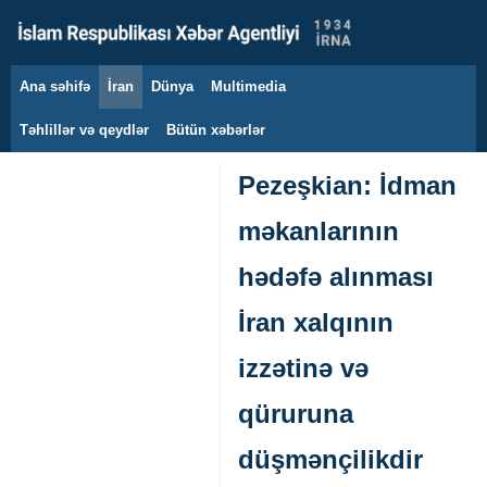
Ana səhifə
İran
Dünya
Multimedia
8 avqust 2026
Təhlillər və qeydlər
Bütün xəbərlər
Pezeşkian: İdman
məkanlarının
hədəfə alınması
İran xalqının
izzətinə və
qüruruna
düşmənçilikdir