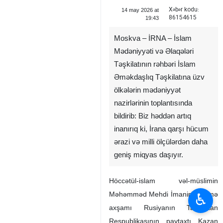
Xəbər kodu:
14 may 2026 at
86154615
19:43
Moskva – İRNA – İslam
Mədəniyyəti və Əlaqələri
Təşkilatının rəhbəri İslam
Əməkdaşlıq Təşkilatına üzv
ölkələrin mədəniyyət
nazirlərinin toplantısında
bildirib: Biz həddən artıq
inanırıq ki, İrana qarşı hücum
ərazi və milli ölçülərdən daha
geniş miqyas daşıyır.
Höccətül-islam vəl-müslimin
Məhəmməd Mehdi İmanipur cümə
♿︎
axşamı Rusiyanın Tatarıstan
Respublikasının paytaxtı Kazan