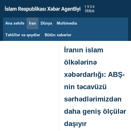
Ana səhifə
İran
Dünya
Multimedia
10 avqust 2026
Təhlillər və qeydlər
Bütün xəbərlər
İranın islam
ölkələrinə
xəbərdarlığı: ABŞ-
nin təcavüzü
sərhədlərimizdən
daha geniş ölçülər
daşıyır