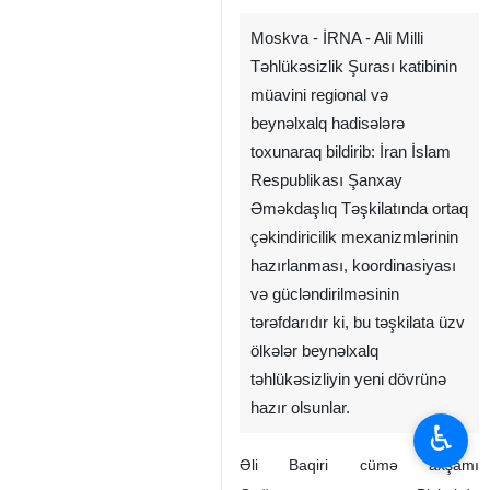
Moskva - İRNA - Ali Milli
Təhlükəsizlik Şurası katibinin
müavini regional və
beynəlxalq hadisələrə
toxunaraq bildirib: İran İslam
Respublikası Şanxay
Əməkdaşlıq Təşkilatında ortaq
çəkindiricilik mexanizmlərinin
hazırlanması, koordinasiyası
♿︎
və gücləndirilməsinin
tərəfdarıdır ki, bu təşkilata üzv