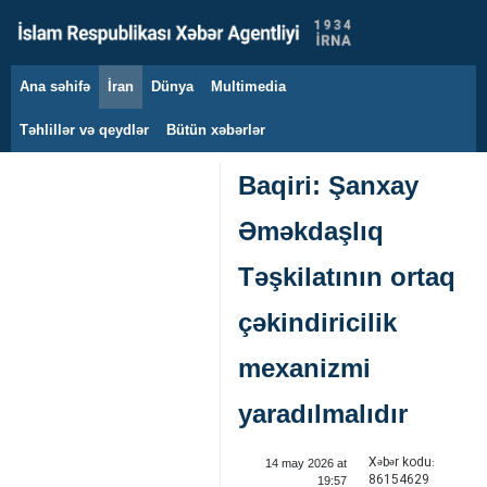
Ana səhifə
İran
Dünya
Multimedia
8 avqust 2026
Təhlillər və qeydlər
Bütün xəbərlər
Baqiri: Şanxay
Əməkdaşlıq
Təşkilatının ortaq
çəkindiricilik
mexanizmi
yaradılmalıdır
Xəbər kodu:
14 may 2026 at
86154629
19:57