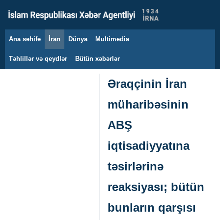
Ana səhifə
İran
Dünya
Multimedia
8 avqust 2026
Təhlillər və qeydlər
Bütün xəbərlər
Əraqçinin İran
müharibəsinin
ABŞ
iqtisadiyyatına
təsirlərinə
reaksiyası; bütün
bunların qarşısı