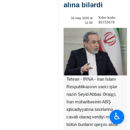
alına bilərdi
Xəbər kodu:
16 may 2026 at
86155678
11:00
Tehran - İRNA - İran İslam
Respublikasının xarici işlər
naziri Seyid Abbas Əraqçi,
İran müharibəsinin ABŞ
iqtisadiyyatına təsirlərinə
♿︎
cavab olaraq verdiyi mesajda,
bütün bunların qarşısı alına