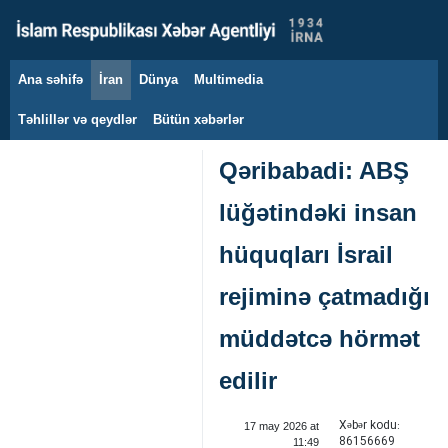
Ana səhifə
İran
Dünya
Multimedia
6 avqust 2026
Təhlillər və qeydlər
Bütün xəbərlər
Qəribabadi: ABŞ
lüğətindəki insan
hüquqları İsrail
rejiminə çatmadığı
müddətcə hörmət
edilir
Xəbər kodu:
17 may 2026 at
86156669
11:49