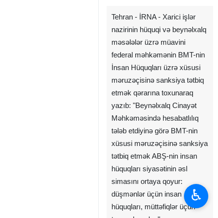
Tehran - İRNA - Xarici işlər
nazirinin hüquqi və beynəlxalq
məsələlər üzrə müavini
federal məhkəmənin BMT-nin
İnsan Hüquqları üzrə xüsusi
məruzəçisinə sanksiya tətbiq
etmək qərarına toxunaraq
yazıb: "Beynəlxalq Cinayət
Məhkəməsində hesabatlılıq
tələb etdiyinə görə BMT-nin
xüsusi məruzəçisinə sanksiya
tətbiq etmək ABŞ-nin insan
hüquqları siyasətinin əsl
simasını ortaya qoyur:
♿︎
düşmənlər üçün insan
hüquqları, müttəfiqlər üçün