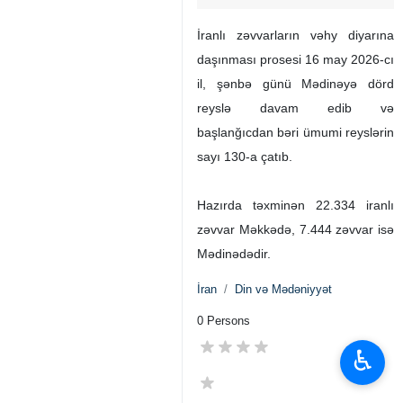
İranlı zəvvarların vəhy diyarına
daşınması prosesi 16 may 2026-cı
il, şənbə günü Mədinəyə dörd
reyslə davam edib və
başlanğıcdan bəri ümumi reyslərin
sayı 130-a çatıb.
Hazırda təxminən 22.334 iranlı
zəvvar Məkkədə, 7.444 zəvvar isə
Mədinədədir.
İran
Din və Mədəniyyət
0 Persons
♿︎