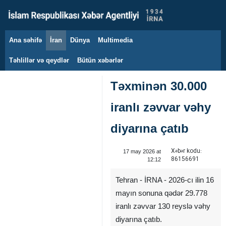
Ana səhifə
İran
Dünya
Multimedia
7 avqust 2026
Təhlillər və qeydlər
Bütün xəbərlər
Təxminən 30.000
iranlı zəvvar vəhy
diyarına çatıb
Xəbər kodu:
17 may 2026 at
86156691
12:12
Tehran - İRNA - 2026-cı ilin 16
mayın sonuna qədər 29.778
iranlı zəvvar 130 reyslə vəhy
diyarına çatıb.