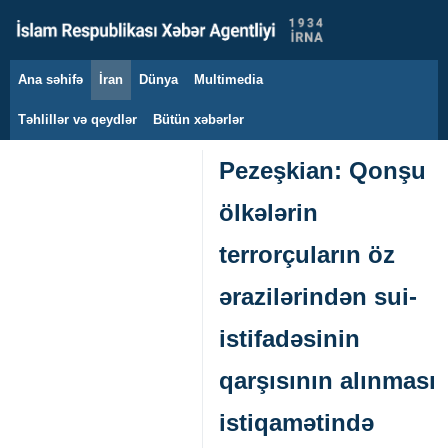
Ana səhifə
İran
Dünya
Multimedia
9 avqust 2026
Təhlillər və qeydlər
Bütün xəbərlər
Pezeşkian: Qonşu
ölkələrin
terrorçuların öz
ərazilərindən sui-
istifadəsinin
qarşısının alınması
istiqamətində