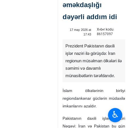
əməkdaşlığı
dəyərli addım idi
Xəbər kodu:
17 may 2026 at
86157097
17:43
Prezident Pakistanın daxili
işlər naziri ilə görüşdə: İran
regionun müsəlman ölkələri ilə
səmimi və davamlı
münasibətlərin tərəfdarıdır.
İslam ölkələrinin birliyi
regiondankənar güclərin müdaxilə
imkanlarını azaldır.
♿︎
Pakistanın daxili işlər naziri
Nəqəvi: İran və Pakistan bu gün