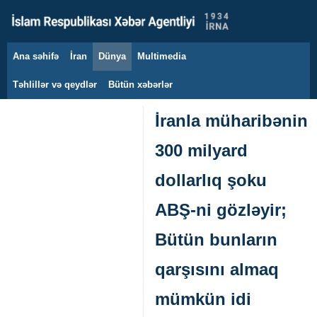
Ana səhifə
İran
Dünya
Multimedia
9 avqust 2026
Təhlillər və qeydlər
Bütün xəbərlər
İranla müharibənin
300 milyard
dollarlıq şoku
ABŞ-ni gözləyir;
Bütün bunların
qarşısını almaq
mümkün idi