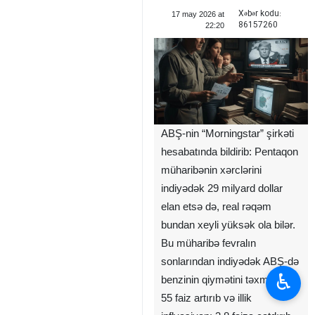
Xəbər kodu:
17 may 2026 at
86157260
22:20
ABŞ-nin “Morningstar” şirkəti
hesabatında bildirib: Pentaqon
müharibənin xərclərini
indiyədək 29 milyard dollar
elan etsə də, real rəqəm
bundan xeyli yüksək ola bilər.
Bu müharibə fevralın
sonlarından indiyədək ABŞ-də
♿︎
benzinin qiymətini təxminən
55 faiz artırıb və illik