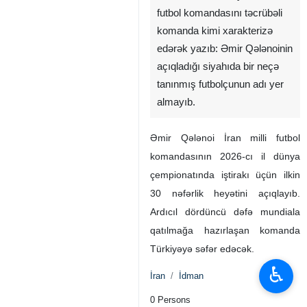
futbol komandasını təcrübəli
komanda kimi xarakterizə
edərək yazıb: Əmir Qələnoinin
açıqladığı siyahıda bir neçə
tanınmış futbolçunun adı yer
almayıb.
Əmir Qələnoi İran milli futbol
komandasının 2026-cı il dünya
çempionatında iştirakı üçün ilkin
30 nəfərlik heyətini açıqlayıb.
Ardıcıl dördüncü dəfə mundiala
qatılmağa hazırlaşan komanda
Türkiyəyə səfər edəcək.
♿︎
İran
İdman
0 Persons