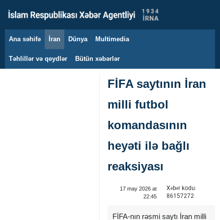
Ana səhifə
İran
Dünya
Multimedia
7 avqust 2026
Təhlillər və qeydlər
Bütün xəbərlər
FİFA saytının İran
milli futbol
komandasının
heyəti ilə bağlı
reaksiyası
Xəbər kodu:
17 may 2026 at
86157272
22:45
FİFA-nın rəsmi saytı İran milli