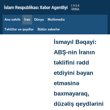
Ana səhifə
İran
Dünya
Multimedia
10 avqust 2026
Təhlillər və qeydlər
Bütün xəbərlər
İsmayıl Bəqayi:
ABŞ-nin İranın
təklifini rədd
etdiyini bəyan
etməsinə
baxmayaraq,
düzəliş qeydlərini