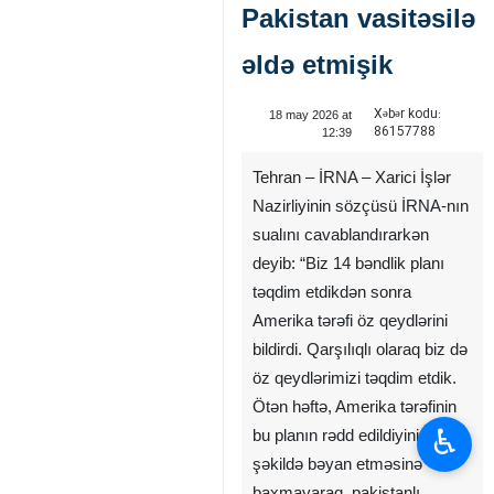
Pakistan vasitəsilə
əldə etmişik
Xəbər kodu:
18 may 2026 at
86157788
12:39
Tehran – İRNA – Xarici İşlər
Nazirliyinin sözçüsü İRNA-nın
sualını cavablandırarkən
deyib: “Biz 14 bəndlik planı
təqdim etdikdən sonra
Amerika tərəfi öz qeydlərini
bildirdi. Qarşılıqlı olaraq biz də
öz qeydlərimizi təqdim etdik.
Ötən həftə, Amerika tərəfinin
♿︎
bu planın rədd edildiyini açıq
şəkildə bəyan etməsinə
baxmayaraq, pakistanlı