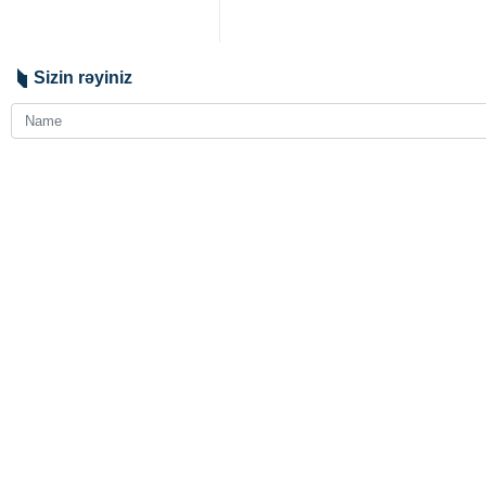
Sizin rəyiniz
Göndər
Seçilmişdir