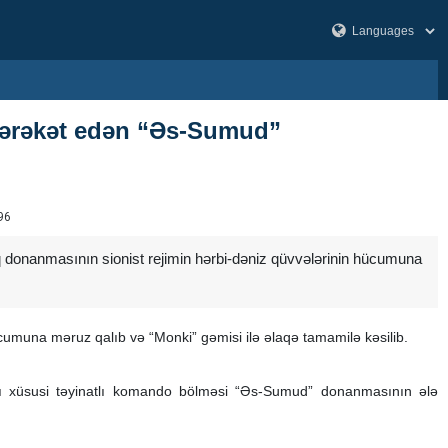
 hərəkət edən “Əs-Sumud”
96
donanmasının sionist rejimin hərbi-dəniz qüvvələrinin hücumuna
cumuna məruz qalıb və “Monki” gəmisi ilə əlaqə tamamilə kəsilib.
ağlı xüsusi təyinatlı komando bölməsi “Əs-Sumud” donanmasının ələ