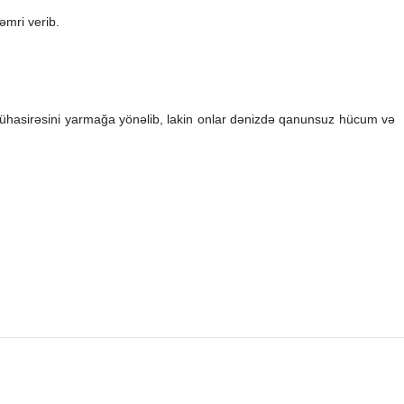
əmri verib.
ühasirəsini yarmağa yönəlib, lakin onlar dənizdə qanunsuz hücum və