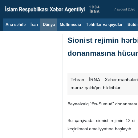
7 avqust 2026
Ana səhifə
İran
Dünya
Multimedia
Təhlillər və qeydlər
Bütün
Sionist rejimin hər
donanmasına hücu
Tehran – İRNA – Xəbər mənbələri
məruz qaldığını bildiriblər.
Beynəlxalq “Əs-Sumud” donanması bəy
Bu çərçivədə sionist rejimin 12-c
keçirilməsi əməliyyatına başlayıb.