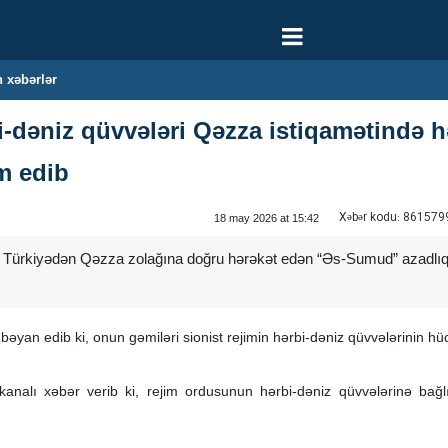
 xəbərlər
bi-dəniz qüvvələri Qəzza istiqamətində
m edib
Xəbər kodu:
861579
18 may 2026 at 15:42
 Türkiyədən Qəzza zolağına doğru hərəkət edən “Əs-Sumud” azadlıq 
an edib ki, onun gəmiləri sionist rejimin hərbi-dəniz qüvvələrinin hü
i kanalı xəbər verib ki, rejim ordusunun hərbi-dəniz qüvvələrinə b