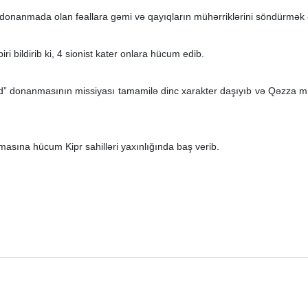
i donanmada olan fəallara gəmi və qayıqların mühərriklərini söndürmək 
i bildirib ki, 4 sionist kater onlara hücum edib.
d” donanmasının missiyası tamamilə dinc xarakter daşıyıb və Qəzza m
ına hücum Kipr sahilləri yaxınlığında baş verib.