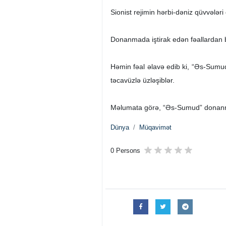
Sionist rejimin hərbi-dəniz qüvvələr
Donanmada iştirak edən fəallardan bir
Həmin fəal əlavə edib ki, “Əs-Sumu
təcavüzlə üzləşiblər.
Məlumata görə, “Əs-Sumud” donanmas
Dünya
Müqavimət
0 Persons