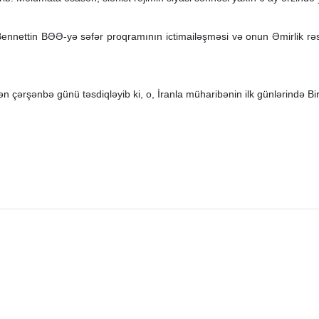
ennettin BƏƏ-yə səfər proqramının ictimailəşməsi və onun Əmirlik rəsmi
çərşənbə günü təsdiqləyib ki, o, İranla müharibənin ilk günlərində Bir