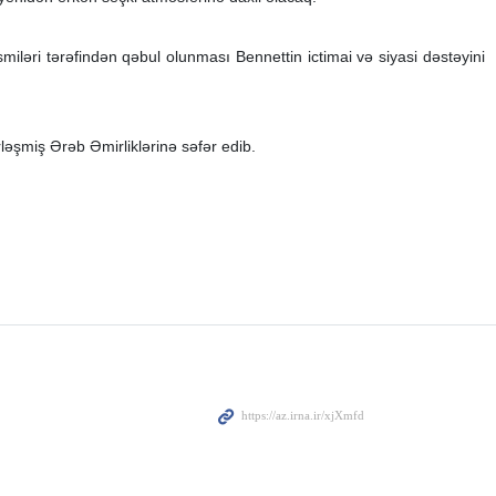
ləri tərəfindən qəbul olunması Bennettin ictimai və siyasi dəstəyini
ləşmiş Ərəb Əmirliklərinə səfər edib.