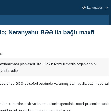
də; Netanyahu BƏƏ ilə bağlı məxfi
33
anılması planlaşdırılırdı. Lakin ivritdilli media orqanlarının
 vadar edib.
 dövründə BƏƏ-yə səfəri ətrafında yaranmış qalmaqalla bağlı reportaj
rindən xəbərdar olub və bu məsələnin qarşıdakı seçki prosesinə təsir
 yenidən erkən seçki atmosferinə daxil olacaq.