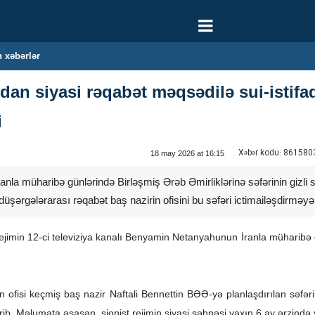
 xəbərlər
dan siyasi rəqabət məqsədilə sui-istifa
i
Xəbər kodu:
861580
18 may 2026 at 16:15
a müharibə günlərində Birləşmiş Ərəb Əmirliklərinə səfərinin gizli saxl
düşərgələrarası rəqabət baş nazirin ofisini bu səfəri ictimailəşdirməyə
ejimin 12-ci televiziya kanalı Benyamin Netanyahunun İranla müharibə
un ofisi keçmiş baş nazir Naftali Bennettin BƏƏ-yə planlaşdırılan səfə
rib. Məlumata əsasən, sionist rejimin siyasi səhnəsi yaxın 6 ay ərzində