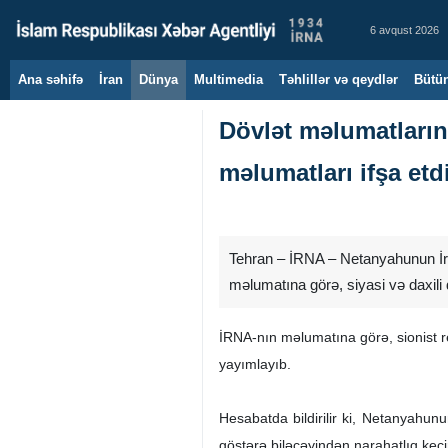
6 avqust 2026
Ana səhifə
İran
Dünya
Multimedia
Təhlillər və qeydlər
Bütün
Dövlət məlumatların
məlumatları ifşa etd
Tehran – İRNA – Netanyahunun İranl
məlumatına görə, siyasi və daxili 
İRNA-nın məlumatına görə, sionist r
yayımlayıb.
Hesabatda bildirilir ki, Netanyahun
göstərə biləcəyindən narahatlıq keçi