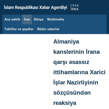
Ana səhifə
İran
Dünya
Multimedia
10 avqust 2026
Təhlillər və qeydlər
Bütün xəbərlər
Almaniya
kanslerinin İrana
qarşı əsassız
ittihamlarına Xarici
İşlər Nazirliyinin
sözçüsündən
reaksiya