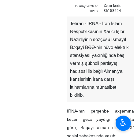
Xəbər kodu:
19 may 2026 at
86158604
10:18
Tehran - İRNA - İran İslam
Respublikasının Xarici İşlər
Nazirliyinin sözçüsü İsmayıl
Bəqayi BƏƏ-nin nüvə elektrik
stansiyası yaxınlığında baş
vermiş şübhəli partlayış
hadisəsi ilə bağlı Almaniya
kanslerinin İrana qarşı
ittihamlarına münasibət
bildirib.
İRNA-nın çərşənbə axşamına
keçən gecə yaydığı məlumata
♿︎
görə, Bəqayi alman dilində “X”
sosial şəbəkəsində yazıb: