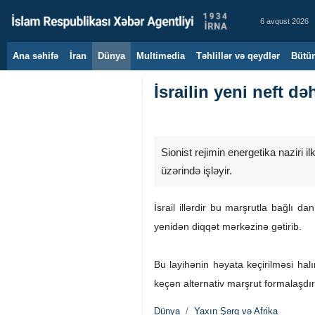
6 avqust 2026
Ana səhifə
İran
Dünya
Multimedia
Təhlillər və qeydlər
Bütün
İsrailin yeni neft d
Sionist rejimin energetika naziri i
üzərində işləyir.
İsrail illərdir bu marşrutla bağlı 
yenidən diqqət mərkəzinə gətirib.
Bu layihənin həyata keçirilməsi hal
keçən alternativ marşrut formalaşdı
Dünya
Yaxın Şərq və Afrika