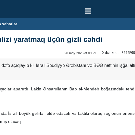
 xəbərlər
əhlizi yaratmaq üçün gizli cəhdi
Xəbər kodu:
861595
20 may 2026 at 09:29
lk dəfə açıqlayıb ki, İsrail Səudiyyə Ərəbistanı və BƏƏ neftinin işğal al
danışıqlar aparırdı. Lakin Ənsarullahın Bab əl-Məndəb boğazındakı təhdi
ında İsrail böyük gəlirlər əldə edəcək və faktiki olaraq regionun ənə
rmış olacaq.