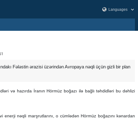
51
tındakı Fələstin ərazisi üzərindən Avropaya nəqli üçün gizli bir plan
dləri və hazırda İranın Hörmüz boğazı ilə bağlı təhdidləri bu dəhlizi
nəvi enerji nəqli marşrutlarını, o cümlədən Hörmüz boğazını kənardan