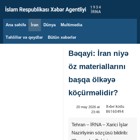
Ana səhifə
İran
Dünya
Multimedia
9 avqust 2026
Təhlillər və qeydlər
Bütün xəbərlər
Bəqayi: İran niyə
öz materiallarını
başqa ölkəyə
köçürməlidir?
Xəbər kodu:
20 may 2026 at
86160494
23:46
Tehran – İRNA – Xarici İşlər
Nazirliyinin sözçüsü bildirib: