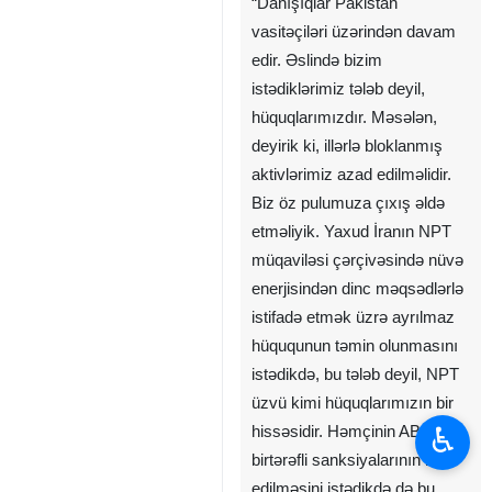
“Danışıqlar Pakistan
vasitəçiləri üzərindən davam
edir. Əslində bizim
istədiklərimiz tələb deyil,
hüquqlarımızdır. Məsələn,
deyirik ki, illərlə bloklanmış
aktivlərimiz azad edilməlidir.
Biz öz pulumuza çıxış əldə
etməliyik. Yaxud İranın NPT
müqaviləsi çərçivəsində nüvə
enerjisindən dinc məqsədlərlə
istifadə etmək üzrə ayrılmaz
hüququnun təmin olunmasını
istədikdə, bu tələb deyil, NPT
üzvü kimi hüquqlarımızın bir
♿︎
hissəsidir. Həmçinin ABŞ-nin
birtərəfli sanksiyalarının ləğv
edilməsini istədikdə də bu,