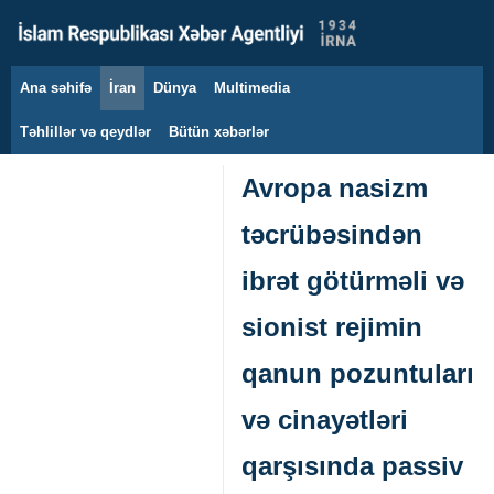
Ana səhifə
İran
Dünya
Multimedia
9 avqust 2026
Təhlillər və qeydlər
Bütün xəbərlər
Avropa nasizm
təcrübəsindən
ibrət götürməli və
sionist rejimin
qanun pozuntuları
və cinayətləri
qarşısında passiv