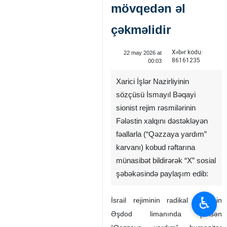
mövqedən əl
çəkməlidir
Xəbər kodu:
22 may 2026 at
86161235
00:03
Xarici İşlər Nazirliyinin
sözçüsü İsmayıl Bəqayi
sionist rejim rəsmilərinin
Fələstin xalqını dəstəkləyən
fəallarla (“Qəzzaya yardım”
karvanı) kobud rəftarına
münasibət bildirərək “X” sosial
şəbəkəsində paylaşım edib:
♿︎
İsrail rejiminin radikal nazirinin
Əşdod limanında şəxsən