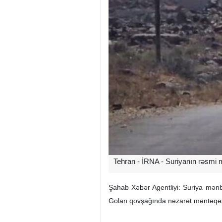
Tehran - İRNA - Suriyanın rəsmi m
Şahab Xəbər Agentliyi: Suriya mənbə
Golan qovşağında nəzarət məntəqəsi 