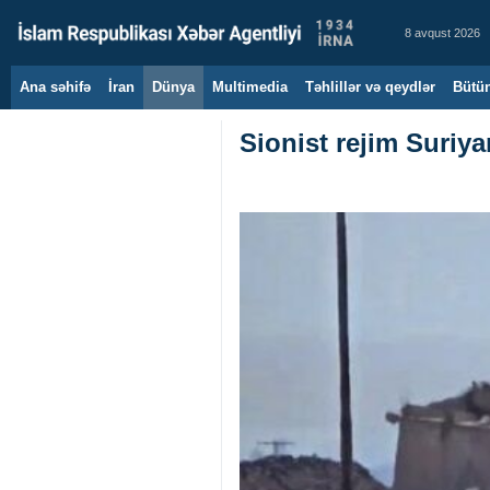
8 avqust 2026
Ana səhifə
İran
Dünya
Multimedia
Təhlillər və qeydlər
Bütün
Sionist rejim Suriy