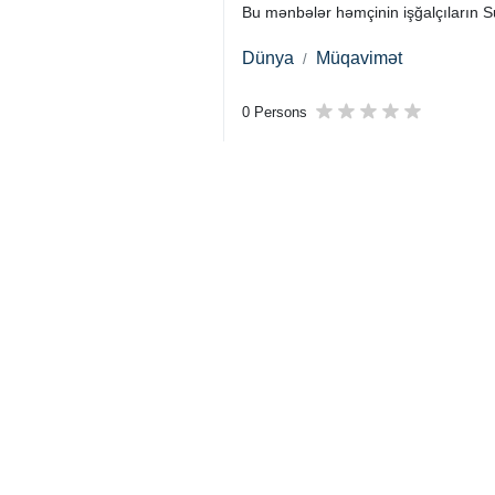
Bu mənbələr həmçinin işğalçıların Sur
Dünya
Müqavimət
0 Persons
Sizin rəyiniz