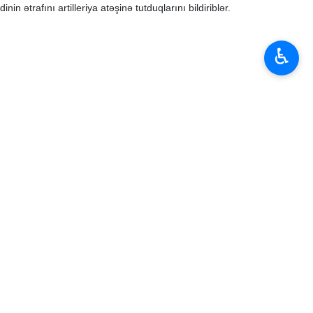
ətrafını artilleriya atəşinə tutduqlarını bildiriblər.
♿︎