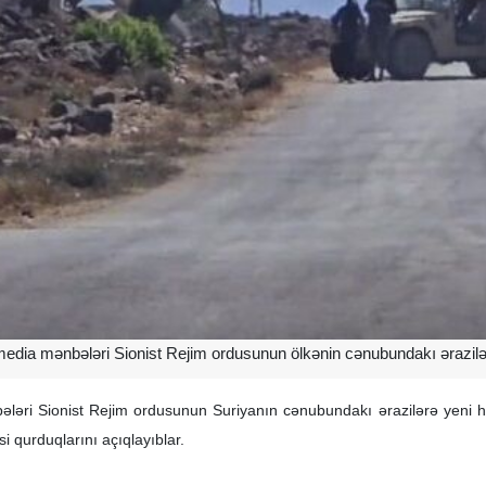
edia mənbələri Sionist Rejim ordusunun ölkənin cənubundakı ərazilərə
ləri Sionist Rejim ordusunun Suriyanın cənubundakı ərazilərə yeni hə
qurduqlarını açıqlayıblar.