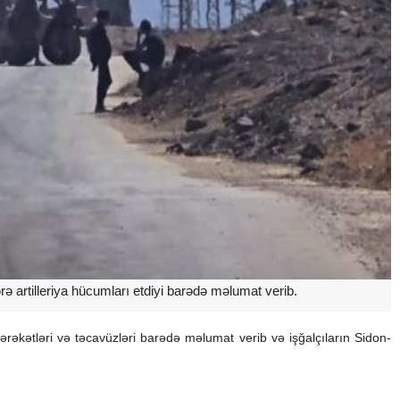
 artilleriya hücumları etdiyi barədə məlumat verib.
rəkətləri və təcavüzləri barədə məlumat verib və işğalçıların Sidon-