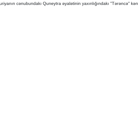
iyanın cənubundakı Quneytra əyalətinin yaxınlığındakı "Tərəncə" kəndinin 