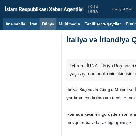
6 avqust 2026
Ana səhifə
İran
Dünya
Multimedia
Təhlillər və qeydlər
Bütün
İtaliya və İrlandiya