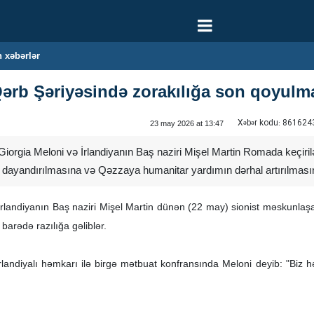
 xəbərlər
 Qərb Şəriyəsində zorakılığa son qoyulma
Xəbər kodu:
861624
23 may 2026 at 13:47