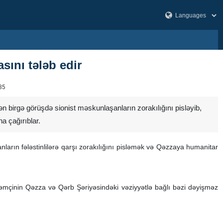
sını tələb edir
35