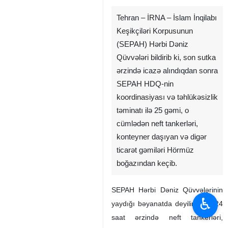
Tehran – İRNA – İslam İnqilabı
Keşikçiləri Korpusunun
(SEPAH) Hərbi Dəniz
Qüvvələri bildirib ki, son sutka
ərzində icazə alındıqdan sonra
SEPAH HDQ-nin
koordinasiyası və təhlükəsizlik
təminatı ilə 25 gəmi, o
cümlədən neft tankerləri,
konteyner daşıyan və digər
ticarət gəmiləri Hörmüz
boğazından keçib.
SEPAH Hərbi Dəniz Qüvvələrinin
♿︎
yaydığı bəyanatda deyilir: Son 24
saat ərzində neft tankerləri,