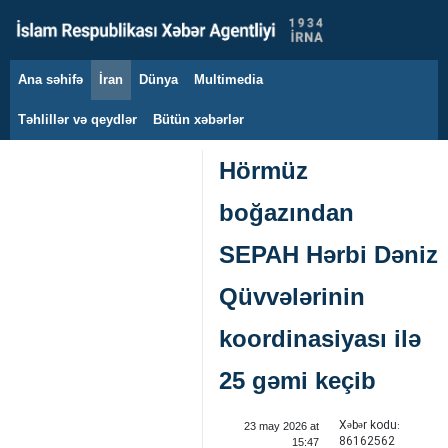
Ana səhifə
İran
Dünya
Multimedia
8 avqust 2026
Təhlillər və qeydlər
Bütün xəbərlər
Hörmüz
boğazından
SEPAH Hərbi Dəniz
Qüvvələrinin
koordinasiyası ilə
25 gəmi keçib
Xəbər kodu:
23 may 2026 at
86162562
15:47