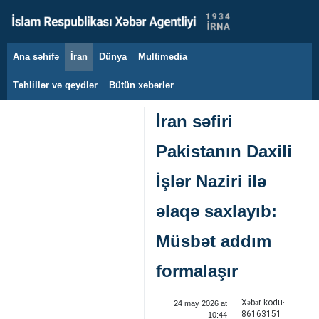
Ana səhifə
İran
Dünya
Multimedia
6 avqust 2026
Təhlillər və qeydlər
Bütün xəbərlər
İran səfiri
Pakistanın Daxili
İşlər Naziri ilə
əlaqə saxlayıb:
Müsbət addım
formalaşır
Xəbər kodu:
24 may 2026 at
86163151
10:44