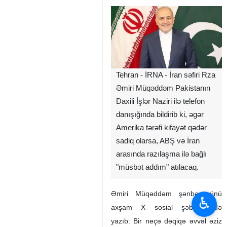
Tehran - İRNA - İran səfiri Rza
Əmiri Müqəddəm Pakistanın
Daxili İşlər Naziri ilə telefon
danışığında bildirib ki, əgər
Amerika tərəfi kifayət qədər
sadiq olarsa, ABŞ və İran
arasında razılaşma ilə bağlı
"müsbət addım" atılacaq.
Əmiri Müqəddəm şənbə günü
♿︎
axşam X sosial şəbəkəsində
yazıb: Bir neçə dəqiqə əvvəl əziz